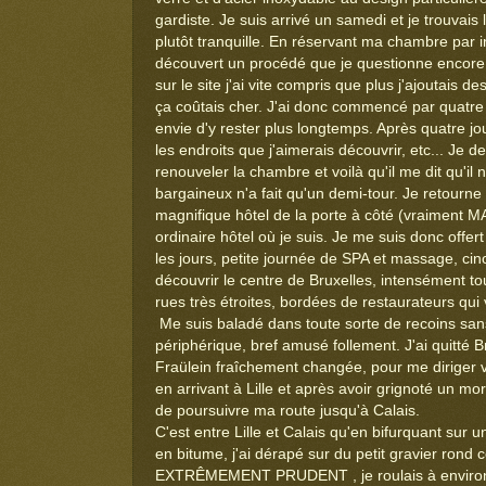
gardiste. Je suis arrivé un samedi et je trouvais
plutôt tranquille. En réservant ma chambre par int
découvert un procédé que je questionne encore
sur le site j'ai vite compris que plus j'ajoutais d
ça coûtais cher. J'ai donc commencé par quatre jo
envie d'y rester plus longtemps. Après quatre jo
les endroits que j'aimerais découvrir, etc... 
renouveler la chambre et voilà qu'il me dit qu'il 
bargaineux n'a fait qu'un demi-tour. Je retourn
magnifique hôtel de la porte à côté (vraiment 
ordinaire hôtel où je suis. Je me suis donc offer
les jours, petite journée de SPA et massage, cin
découvrir le centre de Bruxelles, intensément to
rues très étroites, bordées de restaurateurs qui vo
Me suis baladé dans toute sorte de recoins san
périphérique, bref amusé follement. J'ai quitté B
Fraülein fraîchement changée, pour me diriger ver
en arrivant à Lille et après avoir grignoté un mo
de poursuivre ma route jusqu'à Calais.
C'est entre Lille et Calais qu'en bifurquant sur 
en bitume, j'ai dérapé sur du petit gravier rond 
EXTRÊMEMENT PRUDENT , je roulais à environ 