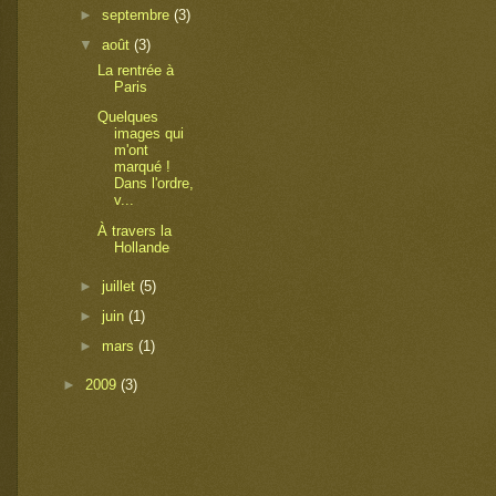
►
septembre
(3)
▼
août
(3)
La rentrée à
Paris
Quelques
images qui
m'ont
marqué !
Dans l'ordre,
v...
À travers la
Hollande
►
juillet
(5)
►
juin
(1)
►
mars
(1)
►
2009
(3)