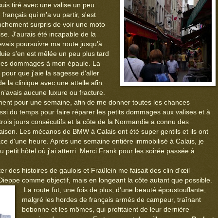
suis tiré avec une valise un peu
rançais qui m'a vu partir, s'est
ranchement surpris de voir une moto
e. J'aurais été incapable de la
evais poursuivre ma route jusqu'à
pluie s'en est mêlée un peu plus tard
e des dommages à mon épaule. La
 pour que j'aie la sagesse d'aller
e la clinique avec une attelle afin
 n'avais aucune luxure ou fracture.
tement pour une semaine, afin de me donner toutes les chances
ssi du temps pour faire réparer les petits dommages aux valises et à
u trois jours consécutifs et la côte de la Normandie a connu des
saison. Les mécanos de BMW à Calais ont été super gentils et ils ont
ce d'une heure. Après une semaine entière immobilisé à Calais, je
 petit hôtel où j'ai atterri. Merci Frank pour les soirée passée à
des histoires de gaulois et Fraülein me faisait des clin d'œil
 Dieppe comme objectif, mais en longeant la côte autant que possible.
La route fut, une fois de plus, d'une beauté époustouflante,
malgré les hordes de français armés de campeur, traînant
bobonne et les mômes, qui profitaient de leur dernière