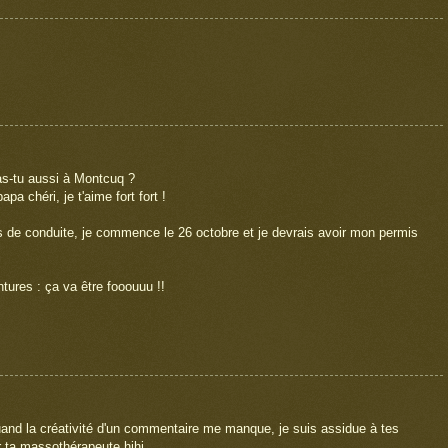
ras-tu aussi à Montcuq ?
pa chéri, je t'aime fort fort !
urs de conduite, je commence le 26 octobre et je devrais avoir mon permis
ntures : ça va être fooouuu !!
 quand la créativité d'un commentaire me manque, je suis assidue à tes
r ta massothérapeute hihi...