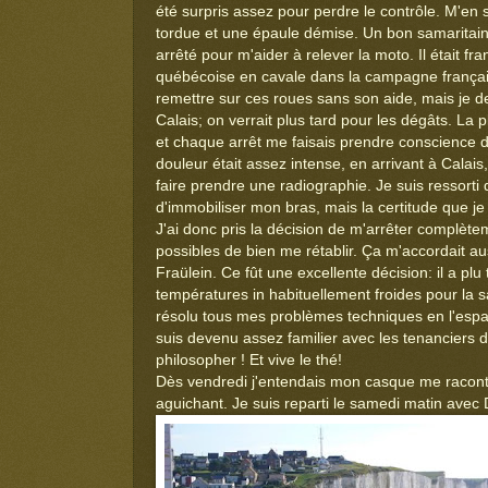
été surpris assez pour perdre le contrôle. M'en 
tordue et une épaule démise. Un bon samaritain f
arrêté pour m'aider à relever la moto. Il était f
québécoise en cavale dans la campagne français
remettre sur ces roues sans son aide, mais je d
Calais; on verrait plus tard pour les dégâts. La 
et chaque arrêt me faisais prendre conscienc
douleur était assez intense, en arrivant à Calais,
faire prendre une radiographie. Je suis ressorti d
d'immobiliser mon bras, mais la certitude que je
J'ai donc pris la décision de m'arrêter complè
possibles de bien me rétablir. Ça m'accordait au
Fraülein. Ce fût une excellente décision: il a pl
températures in habituellement froides pour la 
résolu tous mes problèmes techniques en l'espa
suis devenu assez familier avec les tenanciers du
philosopher ! Et vive le thé!
Dès vendredi j'entendais mon casque me raconter 
aguichant. Je suis reparti le samedi matin avec