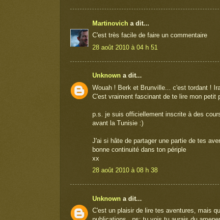
Martinovich
a dit...
C'est très facile de faire un commentaire
28 août 2010 à 04 h 51
Unknown
a dit...
Wouah ! Berk et Brunville... c'est tordant ! I
C'est vraiment fascinant de te lire mon petit pa
p.s. je suis officiellement inscrite à des co
avant la Tunisie :)
J'ai si hâte de partager une partie de tes ave
bonne continuité dans ton périple
xx
28 août 2010 à 08 h 38
Unknown
a dit...
C'est un plaisir de lire tes aventures, mais
publications...ps: tu vois tu aurais du amene