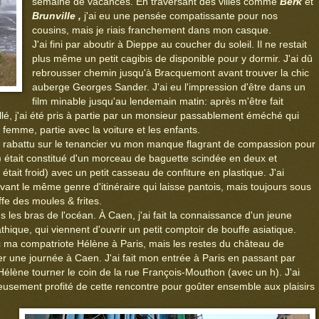
semaine de vacances. En traversant des villes comme
Berk
et
Brunville
,
j'ai eu une pensée compatissante pour nos
cousins, mais je riais franchement dans mon casque.
J'ai fini par aboutir à Dieppe au coucher du soleil. Il ne restait
plus même un petit cagibis de disponible pour y dormir. J'ai dû
rebrousser chemin jusqu'à Bracquemont avant trouver la chic
auberge Georges Sander. J'ai eu l'impression d'être dans un
film minable jusqu'au lendemain matin: après m'être fait
lé, j'ai été pris à partie par un monsieur passablement éméché qui
 femme, partie avec la voiture et les enfants.
t rabattu sur le tenancier vu mon manque flagrant de compassion pour
6) était constitué d'un morceau de baguette scindée en deux et
 était froid) avec un petit casseau de confiture en plastique. J'ai
ivant le même genre d'itinéraire qui laisse pantois, mais toujours sous
fe des moules & frites.
ans les bras de l'océan. À Caen, j'ai fait la connaissance d'un jeune
thique, qui viennent d'ouvrir un petit comptoir de bouffe asiatique.
ec ma compatriote Hélène à Paris, mais les restes du château de
 une journée à Caen. J'ai fait mon entrée à Paris en passant par
 Hélène tourner le coin de la rue François-Mouthon (avec un h). J'ai
yeusement profité de cette rencontre pour goûter ensemble aux plaisirs