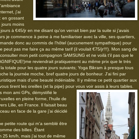
 l'ambiance
ernet, j'ai
: en gossant
es jours moins
urs à €45/jr en me disant qu'on verrait bien par la suite si j'avais
urs je commence à peine à me familiariser avec la ville, ses quartiers,
Je demande donc au commis de l'hôtel (aucunement sympathique) pour
ne peut pas me faire ça au même tarif (il voulait €75/jr!!!). Mon sang de
e consulter mon petit compagnon SAMSUNG et ne voilà t'il pas que le
MAGNIFIQUE!)me reviendrait pratiquement au même prix que le très
t la totale pour les quatre jours suivants; Yoga Bikram à presque tous
oche la journée moche, bref quatre jours de bonheur. J'ai fini par
uristique mais d'une beauté indéniable. Il y même ce petit quartier aux
us tirent les oreilles (et la pipe) pour vous voir assis à leurs tables.
s mon ami GPs, démystifié le
ruxelles en pleine forme, l'huile de
s Lille, en France. Il faisait beau
rceau en face de la gare j'ai décidé
une petite route qui m'a semblé être
comme des billes. Étant
25 km/h, mais j'ai tout de même