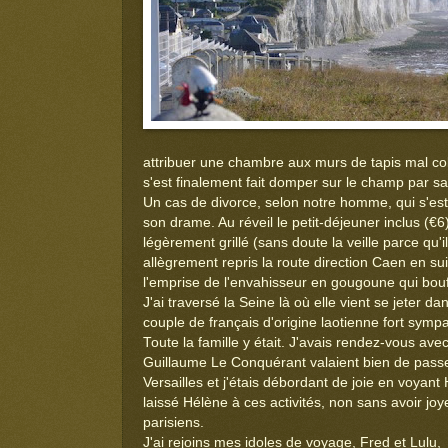
attribuer une chambre aux murs de tapis mal col
s'est finalement fait domper sur le champ par sa
Un cas de divorce, selon notre homme, qui s'es
son drame. Au réveil le petit-déjeuner inclus (€
légèrement grillé (sans doute la veille parce qu'il
allègrement repris la route direction Caen en su
l'emprise de l'envahisseur en gougoune qui bouf
J'ai traversé la Seine là où elle vient se jeter d
couple de français d'origine laotienne fort sympa
Toute la famille y était. J'avais rendez-vous av
Guillaume Le Conquérant valaient bien de passer
Versailles et j'étais débordant de joie en voyant
laissé Hélène à ces activités, non sans avoir jo
parisiens.
J'ai rejoins mes idoles de voyage, Fred et Lulu,