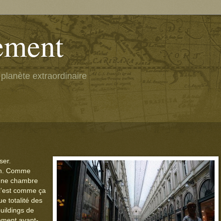
rement
planète extraordinaire
ser.
in. Comme
é une chambre
 c'est comme ça
ue totalité des
uildings de
rement avant-