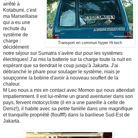
arrêté à
Kotabumi, c'est
ma Marseillaise
qui a eu une
rechute du
système de
charge :
Transport en commun hyper Hi-tech
décidément
notre séjour sur Sumatra s'avère dur pour les systèmes
électriques! J'ai mis la batterie sur la charge toute la nuit en
espérant que sa tiendrait le coup jusqu'à Jakarta. J'ai
débranché le phare pour soulager le système, mais je
soupçonne la bobine d'avoir à nouveau souffert de la
chaleur.
M Leo nous a mis en contact avec Momon qui nous attendait
impatiemment. Il est lui-même un grand aventurier dans son
pays, fervent motocycliste (il en a une pareille à celle de
Deniz!), il habite avec sa petite famille dans une magnifique
et tranquille propriété (fioufff!) dans la banlieue Sud-Est de
Jakarta.