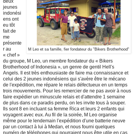
deux
jeunes
indonési
ens ont
eu tôt
fait de
me
présente
r au
M Leo et sa famille, fier fondateur du "Bikers Brotherhood"
« chef »
du groupe, M Leo, un membre fondateur du « Bikers
Brotherhood of Indonesia », un genre de gentil Hell's
Angels. Il est très enthousiaste de faire ma connaissance et
celui des 2 jeunes indonésiens qui s'avère être le mécano
de l'expédition, me répare le relais défectueux en un temps
trois mouvements. Pour les remercier de ne pas avoir à nous
faire expédier un minuscule relais et d'attendre 1 semaine
de plus dans ce paradis perdu, on les invite tous à souper.
Ils sont 8 en incluant sa femme Rica et leurs 2 enfants qui
voyagent avec eux. Au fil de la soirée, M Leo organise
même pour le lendemain l'expédition d'une batterie neuve
par un contact à lui à Medan, et nous fourni quelques
numéro de téléphones qui pourraient nous être utile en cas