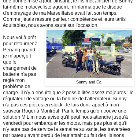
une bonne mise à jour. Jinsang, le fils mécanicien de Sunny,
lui-même motocycliste aguerri, m'informa que le disque
d'embrayage de ma Marseillaise avait fait son temps.
Comme j'étais rassuré par leur compétence et leurs tarifs
équitables, nous avons sauté sur l'occasion.
Nous voilà prêt
pour retourner à
Penang quand
je m’aperçoit
que le
changement de
batterie n'a pas
réglé mon
Sunny and Co.
problème de
charge. Il n'y a ensuite que 2 possibilités assez majeures : le
régulateur de voltage ou la bobine de l'alternateur. Sunny
n'a pas ces pièces en stock. Je fais donc appel à mon
sauveur Roger à Montréal. Par le temps qu'on trouve une
solution M Lim nous avise qu'il peut nous attendre jusqu'à
vendredi pour embarquer les motos, mais pas plus et qu'il
n'y aura pas de service la semaine suivante, les traversées
par bateau ayant perdu de leur attrait du fait des liaisons