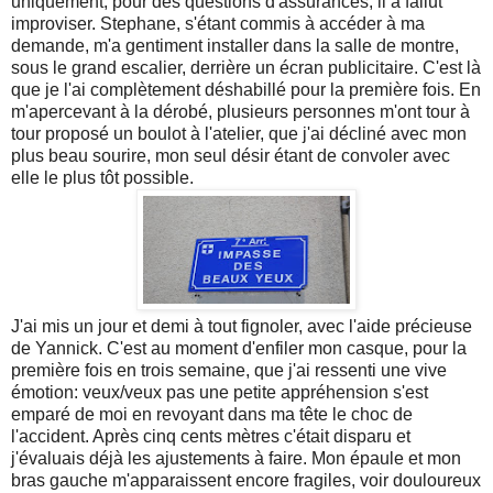
uniquement, pour des questions d'assurances, il a fallut
improviser. Stephane, s'étant commis à accéder à ma
demande, m'a gentiment installer dans la salle de montre,
sous le grand escalier, derrière un écran publicitaire. C'est là
que je l'ai complètement déshabillé pour la première fois. En
m'apercevant à la dérobé, plusieurs personnes m'ont tour à
tour proposé un boulot à l'atelier, que j'ai décliné avec mon
plus beau sourire, mon seul désir étant de convoler avec
elle le plus tôt possible.
J'ai mis un jour et demi à tout fignoler, avec l'aide précieuse
de Yannick. C'est au moment d'enfiler mon casque, pour la
première fois en trois semaine, que j'ai ressenti une vive
émotion: veux/veux pas une petite appréhension s'est
emparé de moi en revoyant dans ma tête le choc de
l'accident. Après cinq cents mètres c'était disparu et
j'évaluais déjà les ajustements à faire. Mon épaule et mon
bras gauche m'apparaissent encore fragiles, voir douloureux