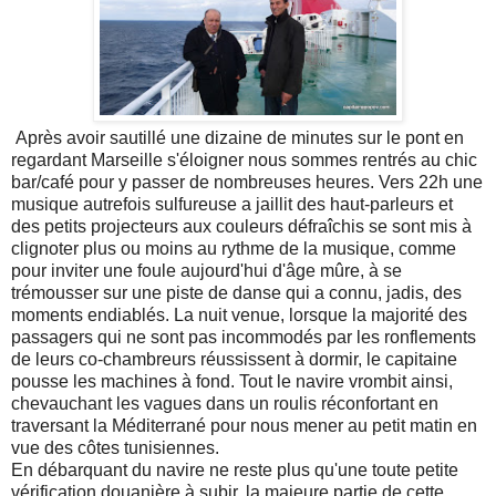
Après avoir sautillé une dizaine de minutes sur le pont en
regardant Marseille s'éloigner nous sommes rentrés au chic
bar/café pour y passer de nombreuses heures. Vers 22h une
musique autrefois sulfureuse a jaillit des haut-parleurs et
des petits projecteurs aux couleurs défraîchis se sont mis à
clignoter plus ou moins au rythme de la musique, comme
pour inviter une foule aujourd'hui d'âge mûre, à se
trémousser sur une piste de danse qui a connu, jadis, des
moments endiablés. La nuit venue, lorsque la majorité des
passagers qui ne sont pas incommodés par les ronflements
de leurs co-chambreurs réussissent à dormir, le capitaine
pousse les machines à fond. Tout le navire vrombit ainsi,
chevauchant les vagues dans un roulis réconfortant en
traversant la Méditerrané pour nous mener au petit matin en
vue des côtes tunisiennes.
En débarquant du navire ne reste plus qu'une toute petite
vérification douanière à subir, la majeure partie de cette