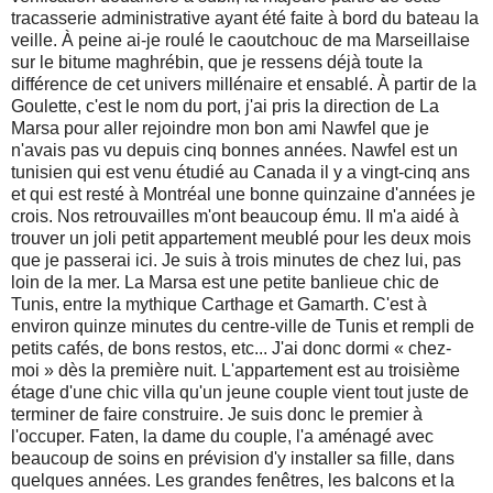
tracasserie administrative ayant été faite à bord du bateau la
veille. À peine ai-je roulé le caoutchouc de ma Marseillaise
sur le bitume maghrébin, que je ressens déjà toute la
différence de cet univers millénaire et ensablé. À partir de la
Goulette, c'est le nom du port, j'ai pris la direction de La
Marsa pour aller rejoindre mon bon ami Nawfel que je
n'avais pas vu depuis cinq bonnes années. Nawfel est un
tunisien qui est venu étudié au Canada il y a vingt-cinq ans
et qui est resté à Montréal une bonne quinzaine d'années je
crois. Nos retrouvailles m'ont beaucoup ému. Il m'a aidé à
trouver un joli petit appartement meublé pour les deux mois
que je passerai ici. Je suis à trois minutes de chez lui, pas
loin de la mer. La Marsa est une petite banlieue chic de
Tunis, entre la mythique Carthage et Gamarth. C'est à
environ quinze minutes du centre-ville de Tunis et rempli de
petits cafés, de bons restos, etc... J'ai donc dormi « chez-
moi » dès la première nuit. L'appartement est au troisième
étage d'une chic villa qu'un jeune couple vient tout juste de
terminer de faire construire. Je suis donc le premier à
l'occuper. Faten, la dame du couple, l'a aménagé avec
beaucoup de soins en prévision d'y installer sa fille, dans
quelques années. Les grandes fenêtres, les balcons et la