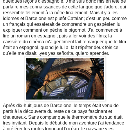
quelques leçons d'espagnole. J'me suis donc mis en tête de
parfaire mes connaissances de cette langue que j'adore, qui
ressemble tellement à la nôtre finalement. Mais il y a les
idiomes et Barcelone est plutôt Catalan; c'est un peu comme
un français qui essaierait de comprendre un gaspésien lui
expliquer comment on pêche le bigornot. J'ai commencé à
lire un roman en espagnol, puis aller voir des films; la
caissière du cinéma m'a gentiment fait remarquer que le film
était en espagnol, quand je lui ai fait répéter deux fois ce
qu'elle me disait...yes yes señorita, quiero aprender.
Après dix-huit jours de Barcelone, le temps était venu de
partir à la découverte du reste de ce pays fascinant et
chaleureux. Sans compter que le thermomètre du sud était
très invitant. Depuis le début de mon aventure j'ai tendance
à préférer les routes longeant l'océan; le paysage y est