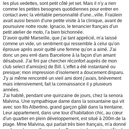
les plus vedettes, sont petit côté jet set. Mais il n'y a rien
comme les petites besognes quotidiennes pour entrer en
contact avec la véritable personnalité d'une...ville. Fraülein
avait aussi besoin d'une petite visite à la clinique, avant de
poursuivre notre route. Ignacio, le tenancier français d'un
petit atelier de moto, l'a bien bichonnée.
D'avoir quitté Marseille, que j'ai tant apprécié, m'a laissé
comme un vide, un sentiment qui ressemble à celui qu'on
éprouve après avoir quitté une femme qu'on a aimé. J'ai
donc un peu erré dans Barcelone à la façon d'un amant
désabusé. J'ai fini par chercher réconfort auprès de mon
club select d'amis(es) de Bill. L'effet a été instantané ou
presque; mon impression d'isolement a doucement disparu.
J'y ai même rencontré un vieil ami dont j'avais, brièvement
mais intensivement, fait la connaissance il y plusieurs
années.
J'ai habité, pendant une quinzaine de jours, chez la senora
Malvina. Une sympathique dame dans la soixantaine qui vit
avec son fils Albertino, grand garçon gâté dans la trentaine.
Leur appartement, dans une tour d'habitation chic, au cœur
d'un quartier en plein développement, est situé à 200m de la
plage. Mme Malvina, qui parlait très bien français, m'a donné