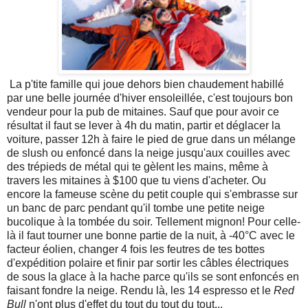
La p'tite famille qui joue dehors bien chaudement habillé
par une belle journée d'hiver ensoleillée, c'est toujours bon
vendeur pour la pub de mitaines. Sauf que pour avoir ce
résultat il faut se lever à 4h du matin, partir et déglacer la
voiture, passer 12h à faire le pied de grue dans un mélange
de slush ou enfoncé dans la neige jusqu'aux couilles avec
des trépieds de métal qui te gèlent les mains, même à
travers les mitaines à $100 que tu viens d'acheter. Ou
encore la fameuse scène du petit couple qui s'embrasse sur
un banc de parc pendant qu'il tombe une petite neige
bucolique à la tombée du soir. Tellement mignon! Pour celle-
là il faut tourner une bonne partie de la nuit, à -40°C avec le
facteur éolien, changer 4 fois les feutres de tes bottes
d'expédition polaire et finir par sortir les câbles électriques
de sous la glace à la hache parce qu'ils se sont enfoncés en
faisant fondre la neige. Rendu là, les 14 espresso et le
Red
Bull
n'ont plus d'effet du tout du tout du tout...