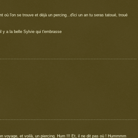
ent où l'on se trouve et déjà un percing...d'ici un an tu seras tatoué, troué
il y a la belle Sylvie qui t'embrasse
 son voyage, et voilà, un piercing. Hum !!! Et, il ne dit pas où ! Hummmm