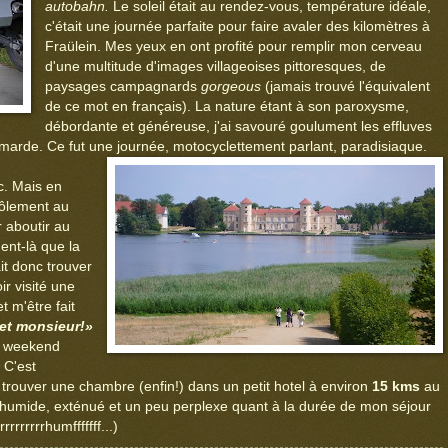
autobahn.
Le
soleil était au rendez-vous, température idéale,
c'était une journée parfaite pour faire avaler des kilomètres à
Fraülein. Mes yeux en ont profité pour remplir mon cerveau
d'une multitude d'images villageoises pittoresques, de
paysages campagnards
gorgeous
(jamais trouvé l'équivalent
de ce mot en français). La nature étant à son paroxysme,
débordante et généreuse, j'ai savouré goulument les effluves
e marde. Ce fut une journée, motocyclettement parlant, paradisiaque.
. Mais en
rôlement au
r aboutir au
ent-là que la
ait donc trouver
ir visité une
t m'être fait
et monsieur!»
os weekend
! C'est
trouver une chambre (enfin!) dans un petit hotel à environ
15 kms
au
 humide, exténué et un peu perplexe quant à la durée de mon séjour
rrrrrrrrhumfffffff...)