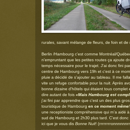
rurales, savant mélange de fleurs, de foin et d
Berlin /Hambourg c'est comme Montréal/Québec
n'empruntant que les petites routes ça ajoute d
temps nécessaire pour le trajet. J'ai donc fini pa
centre de Hambourg vers 19h et c'est à ce mom
pluie a décidé de s'ajouter au tableau. Il me fall
vite un refuge confortable pour la nuit. Après avo
bonne dizaine d'hôtels qui étaient tous complet e
dire autant de fois
«Mais Hambourg est compl
j'ai fini par apprendre que c'est un des plus gr
touristique de Hambourg
en ce moment même
une receptioniste compréhensive qui m'a aidé à 
sud de Hambourg et 2h30 plus tard. C'est donc
ici que je vous dis
Bonne Nuit
! (rrrrrrrronnnnnnrrr