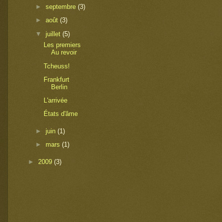
►
septembre
(3)
►
août
(3)
▼
juillet
(5)
Les premiers
Au revoir
Tcheuss!
Frankfurt
Berlin
L'arrivée
États d'âme
►
juin
(1)
►
mars
(1)
►
2009
(3)