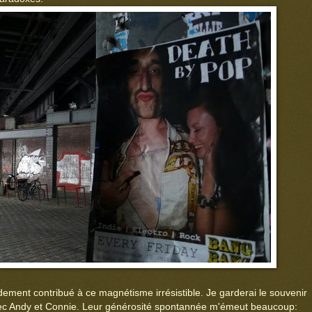
ndement contribué à ce magnétisme irrésistible. Je garderai le souvenir
vec Andy et Connie. Leur générosité spontannée m'émeut beaucoup: